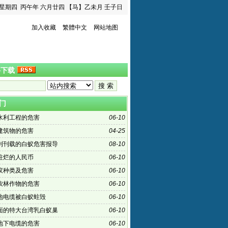
星期四
丙午年 六月廿四
【马】乙未月 壬子日
加入收藏
繁體中文
网站地图
料下载
门
水利工程的危害
06-10
建筑物的危害
04-25
刊刊载的白蚁危害报导
08-10
蛀烂的人民币
06-10
蚁种类及危害
06-10
农林作物的危害
06-10
地电缆被白蚁蛀毁
06-10
面的特大台湾乳白蚁巢
06-10
地下电缆的危害
06-10