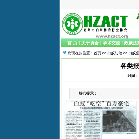
首 页
|
关于协会
|
学术交流
|
政策法
您现在的位置：
首页
>>
白蚁防治
>>
白蚁
各类报
时间：20
核心提示：
...