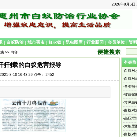
2026年8月6日
规
|
白蚁防治
|
城市害虫
|
红火蚁
|
昆虫图库
|
行业新闻
|
会员单位
|
资
危害
>> 内容
本类热
刊刊载的白蚁危害报导
·
白蚁对
21-8-10 16:43:29 点击：
2452
·
白蚁对
·
各类报
·
被白蚁
·
常见白
·
白蚁对
·
高压埋
·
木柜里
·
白蚁对