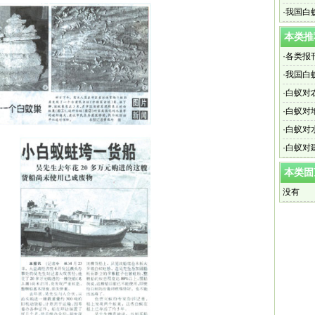
·
我国白
本类推
·
各类报
·
我国白
·
白蚁对
·
白蚁对
·
白蚁对
·
白蚁对
本类固
没有