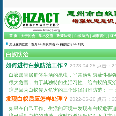
首 页
|
关于协会
|
学术交流
|
政策法规
|
白蚁防治
|
城市害虫
|
红
您现在的位置：
首页
>>
白蚁防治
>>
白蚁防治
>> 列表
白蚁防治
如何进行白蚁防治工作？
2023-04-25 点击：2
白蚁属巢居群体生活的昆虫，平常活动隐蔽性很
很大危害，由于其独特的生活习性，给白蚁的灭
这是因为白蚁侵入危害的三个途径很难防范： 一：蔓
发现白蚁后应怎样处理？
2022-06-20 点击：6
如果在自己工作、生活的环境中发现有白蚁危害
境已受到白蚁的威胁，这时就必须做好以下几方面