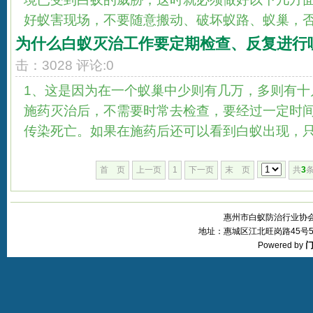
好蚁害现场，不要随意搬动、破坏蚁路、蚁巢，否则
为什么白蚁灭治工作要定期检查、反复进行
击：3028 评论:0
1、这是因为在一个蚁巢中少则有几万，多则有十
施药灭治后，不需要时常去检查，要经过一定时
传染死亡。如果在施药后还可以看到白蚁出现，只要
首 页
上一页
1
下一页
末 页
共
3
条
惠州市白蚁防治行业协会 © 20
地址：惠城区江北旺岗路45号5层 
Powered by
门