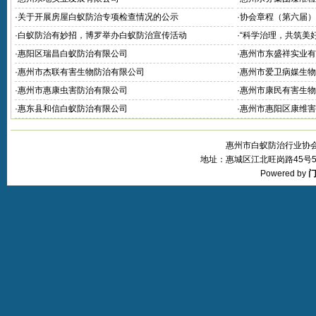
·
关于开展房屋白蚁防治专项检查情况的公示
·
协会章程（第六届）
·
白蚁防治有妙招，博罗举办白蚁防治宣传活动
·
“科学治理，共筑美
·
惠阳区瑞昌白蚁防治有限公司
·
惠州市东盛祥实业有
·
惠州市杰联有害生物防治有限公司
·
惠州市爱卫病媒生物
·
惠州市惠康虫害防治有限公司
·
惠州市康民有害生物
害消杀站
·
惠东县和信白蚁防治有限公司
·
惠州市惠阳区康维害
惠州市白蚁防治行业协会 © 20
地址：惠城区江北旺岗路45号5层 
Powered by
门