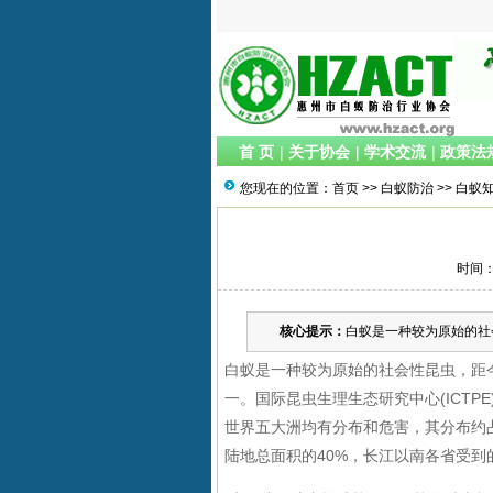
首 页
|
关于协会
|
学术交流
|
政策法
您现在的位置：
首页
>>
白蚁防治
>>
白蚁
时间：2
核心提示：
白蚁是一种较为原始的社会
白蚁是一种较为原始的社会性昆虫，距
一。国际昆虫生理生态研究中心
(ICTPE
世界五大洲均有分布和危害，其分布约
陆地总面积的
40%
，长江以南各省受到