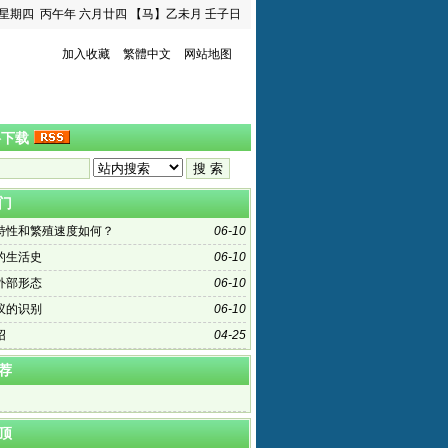
星期四
丙午年 六月廿四
【马】乙未月 壬子日
加入收藏
繁體中文
网站地图
料下载
门
特性和繁殖速度如何？
06-10
的生活史
06-10
外部形态
06-10
蚁的识别
06-10
绍
04-25
荐
顶