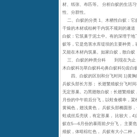
材、纸张、布匹等。 分析白蚁的生活习
性、分群性。
二、白蚁的分类
1
、木栖性白蚁：它
干燥的木材或枯树干内筑不规则的遂道
白蚁：它筑巢于泥土中。有的深埋于地
蚁等，它是危害水库堤坝的主要种类，
又能在木材内筑巢。如家白蚁，散白蚁
三、白蚁的种类分科 到现在为止
木白蚁科
3)
草白蚁科
4)
鼻白蚁科
5)
齿白
四、白蚁的区别和分飞时间
1)
黄胸
兵蚁头部长方形； 长翅繁殖蚁分飞时间
无定形巢。
2)
黑翅散白蚁：长翅繁殖蚁
月份的中午前后分飞，以蛀食横串，粱
黄褐色，翅浅黄色， 兵蚁头部椭圆形
蛀成丝瓜壳状，有定形巢， 比较大，
4)
蚁在
5—6
月份的暴雨前夕分飞， 主要
殖蚁，体暗棕红色， 兵蚁有大小二种，