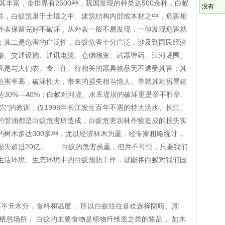
其丰富，全世界有
2600
种，我国发现的种类达
500
余种，白蚁
没有
性，白蚁筑巢于土壤之中、建筑结构内部或木材之中，危害相
外表保留完好不破坏，从外表一般不易发现，一但发现危害就
；其二是危害的广泛性，白蚁危害十分广泛，涉及到国民经济
修、交通设施、通讯电缆、仓储物资、武器弹药、江河堤围、
凡是与人们衣、食、住、行相关的器具物品无不遭受其害；其
危害率高，破坏性大，带来的损失相当惊人。单就其对房屋建
达
30%---40%
；白蚁对河堤、水库堤坝的破坏更是举不胜举、
穴”的教训，仅
1998
年长江发生百年不遇的特大洪水、长江、
的管涌都是白蚁危害所造成，白蚁危害农林作物造成的损失实
的树木多达
300
多种，尤以经济林木为重，经专家粗略统计，
损失超过
20
亿。 白蚁的危害虽重，但并不可怕，只要我们
生活环境、生态环境中的白蚁预防工作，就能将白蚁对我们国
不开水分，食料和温度， 所以白蚁往往喜欢选择阴暗、潮
栖息场所， 白蚁的主要食物是植物纤维质之类的物品， 如木