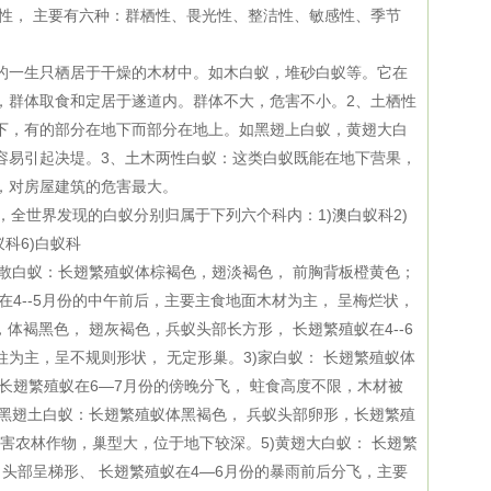
性， 主要有六种：群栖性、畏光性、整洁性、敏感性、季节
的一生只栖居于干燥的木材中。如木白蚁，堆砂白蚁等。它在
，群体取食和定居于遂道内。群体不大，危害不小。
2
、土栖性
下，有的部分在地下而部分在地上。如黑翅上白蚁，黄翅大白
容易引起决堤。
3
、土木两性白蚁：这类白蚁既能在地下营果，
，对房屋建筑的危害最大。
，全世界发现的白蚁分别归属于下列六个科内：
1)
澳白蚁科
2)
蚁科
6)
白蚁科
散白蚁：长翅繁殖蚁体棕褐色，翅淡褐色， 前胸背板橙黄色；
在
4--5
月份的中午前后，主要主食地面木材为主， 呈梅烂状，
，体褐黑色， 翅灰褐色，兵蚁头部长方形， 长翅繁殖蚁在
4--6
柱为主，呈不规则形状， 无定形巢。
3)
家白蚁： 长翅繁殖蚁体
，长翅繁殖蚁在
6—7
月份的傍晚分飞， 蛀食高度不限，木材被
黑翅土白蚁：长翅繁殖蚁体黑褐色， 兵蚁头部卵形，长翅繁殖
危害农林作物，巢型大，位于地下较深。
5)
黄翅大白蚁： 长翅繁
 头部呈梯形、 长翅繁殖蚁在
4—6
月份的暴雨前后分飞，主要