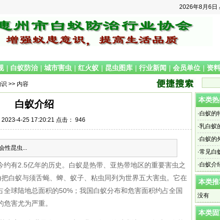
2026年8月6日
规
|
白蚁防治
|
城市害虫
|
红火蚁
|
昆虫图库
|
行业新闻
|
会员单位
|
资
知识
>> 内容
本类热
白蚁介绍
·
白蚁的
023-4-25 17:20:21 点击：
946
·
乳白蚁
·
白蚁的
性昆虫...
·
常见白
今约有
2.5
亿年的历史。白蚁是热带、亚热带地区的重要害虫之
·
白蚁介
)
把白蚁与须舌蝇、蜱、蚁子、粘虫同列为世界五大害虫。它在
本类推
占全球陆地总面积的
50%
；我国白蚁分布和危害面积约占全国
没有
的危害尤为严重。
本类固