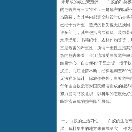
未形成的成虫繁殖蚁 白蚁的种类极
的危害具有三大特性：一是危害的隐蔽
当隐蔽，当其将内部完全蛀毁时仍会将
已经十分严重，造成的损失也无法挽回
许多部门，其中包括房层建筑、装饰装
水库堤坝、书籍织物、农林作物等等，
三是危害的严重性，所谓严重性是指其
筑的危害来看，长江流域受白蚁危害率
触目惊心。自古便有“千里之堤、溃于蚁
汉江、九江险情不断，经实地调查
80%
无法祥细统计，除农作物外，白蚁危害
每年由白蚁危害对国民经济造成的经济
努力提高防蚁意识，以科学的态度做好
民经济造成的损害降至最低。
一、白蚁的生活习性 白蚁的生活离
湿、食料集中的地方来筑成巢穴， 作为