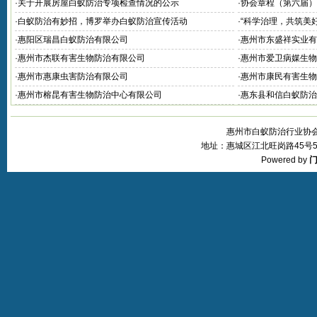
·
关于开展房屋白蚁防治专项检查情况的公示
·
协会章程（第六届）
·
白蚁防治有妙招，博罗举办白蚁防治宣传活动
·
“科学治理，共筑美
·
惠阳区瑞昌白蚁防治有限公司
·
惠州市东盛祥实业有
·
惠州市杰联有害生物防治有限公司
·
惠州市爱卫病媒生物
·
惠州市惠康虫害防治有限公司
·
惠州市康民有害生物
害消杀站
·
惠州市榕昆有害生物防治中心有限公司
·
惠东县和信白蚁防治
惠州市白蚁防治行业协会 © 20
地址：惠城区江北旺岗路45号5层 
Powered by
门